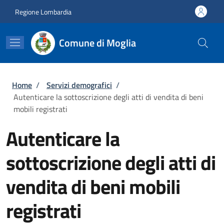
Salta al contenuto principale
Skip to footer content
Regione Lombardia
Comune di Moglia
Briciole di pane
Home
/
Servizi demografici
/
Autenticare la sottoscrizione degli atti di vendita di beni
mobili registrati
Autenticare la
sottoscrizione degli atti di
vendita di beni mobili
registrati