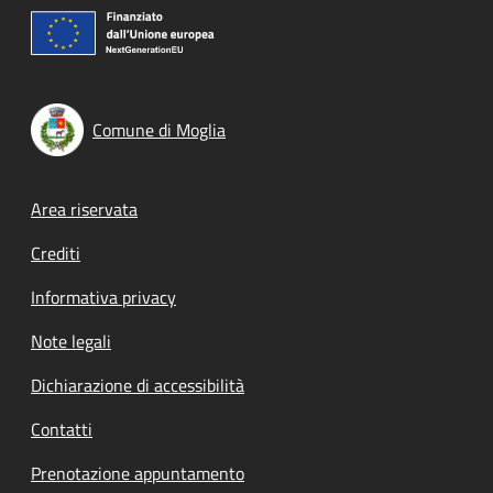
Comune di Moglia
Footer menu
Area riservata
Crediti
Informativa privacy
Note legali
Dichiarazione di accessibilità
Contatti
Prenotazione appuntamento