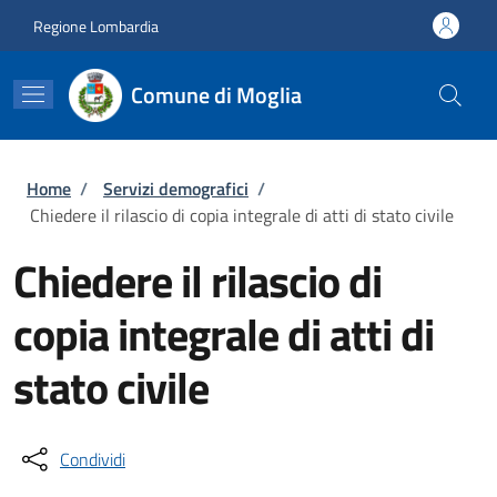
Salta al contenuto principale
Skip to footer content
Regione Lombardia
Comune di Moglia
Briciole di pane
Home
/
Servizi demografici
/
Chiedere il rilascio di copia integrale di atti di stato civile
Chiedere il rilascio di
copia integrale di atti di
stato civile
Condividi