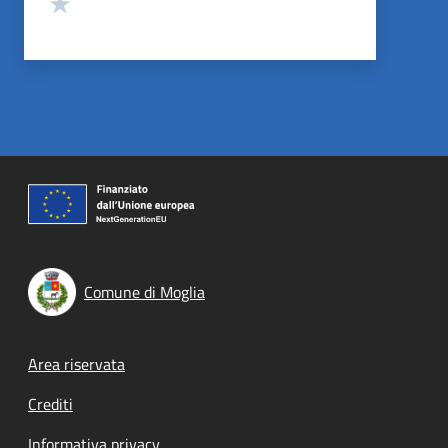
Valuta 1 stelle su 5
Comune di Moglia
Footer menu
Area riservata
Crediti
Informativa privacy