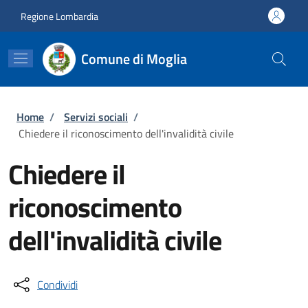
Salta al contenuto principale
Skip to footer content
Regione Lombardia
Comune di Moglia
Briciole di pane
Home
/
Servizi sociali
/
Chiedere il riconoscimento dell'invalidità civile
Chiedere il
riconoscimento
dell'invalidità civile
Condividi