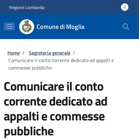
Salta al contenuto principale
Skip to footer content
Regione Lombardia
Comune di Moglia
Briciole di pane
Home
/
Segreteria generale
/
Comunicare il conto corrente dedicato ad appalti e
commesse pubbliche
Comunicare il conto
corrente dedicato ad
appalti e commesse
pubbliche