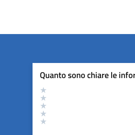
Quanto sono chiare le info
Valutazione
Valuta 5 stelle su 5
Valuta 4 stelle su 5
Valuta 3 stelle su 5
Valuta 2 stelle su 5
Valuta 1 stelle su 5