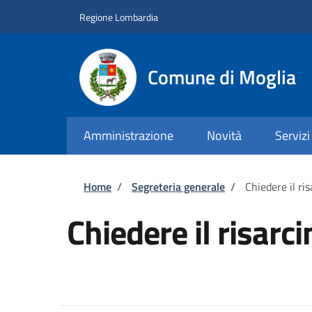
Salta al contenuto principale
Skip to footer content
Regione Lombardia
Comune di Moglia
Amministrazione
Novità
Servizi
Briciole di pane
Home
/
Segreteria generale
/
Chiedere il ri
Chiedere il risar