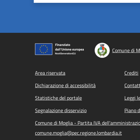
Comune di M
Footer menu
Area riservata
Crediti
Dichiarazione di accessibilità
Contatt
Statistiche del portale
Leggi l
Segnalazione disservizio
Piano d
Comune di Moglia - Partita IVA dell'amministraz
comune.moglia@pec.regione.lombardia.it