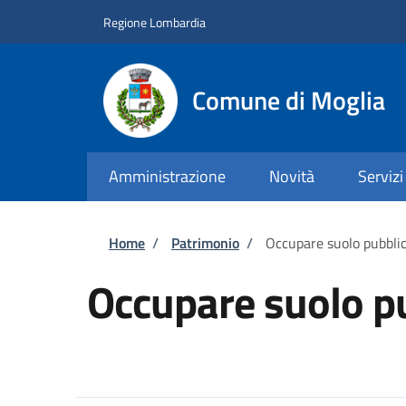
Salta al contenuto principale
Skip to footer content
Regione Lombardia
Comune di Moglia
Amministrazione
Novità
Servizi
Briciole di pane
Home
/
Patrimonio
/
Occupare suolo pubbli
Occupare suolo p