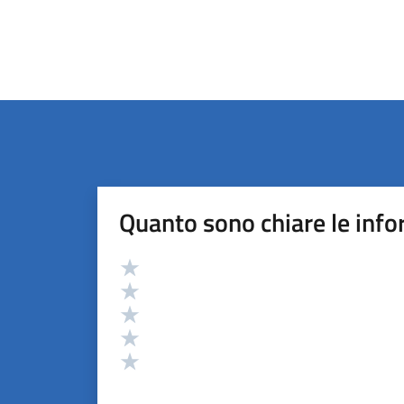
Quanto sono chiare le info
Valutazione
Valuta 5 stelle su 5
Valuta 4 stelle su 5
Valuta 3 stelle su 5
Valuta 2 stelle su 5
Valuta 1 stelle su 5