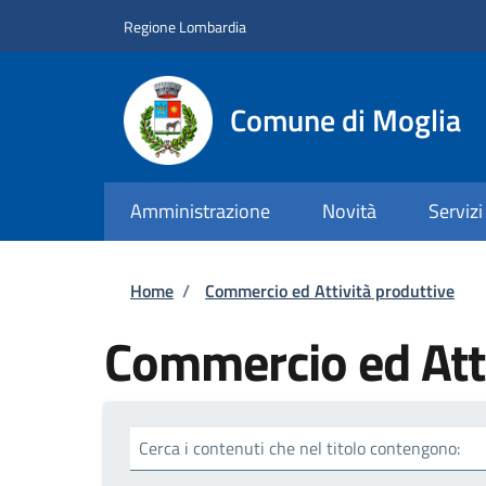
Salta al contenuto principale
Skip to footer content
Regione Lombardia
Comune di Moglia
Amministrazione
Novità
Servizi
Briciole di pane
Home
/
Commercio ed Attività produttive
Commercio ed Atti
Cerca i contenuti che nel titolo contengono: