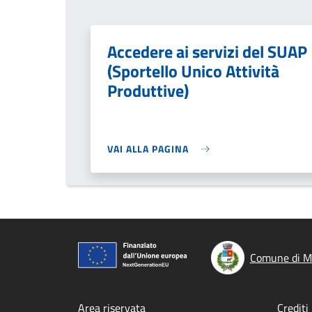
Accedere ai servizi del SUAP
(Sportello Unico Attività
Produttive)
VAI ALLA PAGINA
Comune di M
Area riservata
Crediti