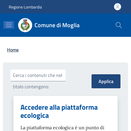
Salta al contenuto principale
Skip to footer content
Regione Lombardia
Comune di Moglia
Briciole di pane
Home
Cerca i contenuti che nel
titolo contengono:
Accedere alla piattaforma
ecologica
La piattaforma ecologica è un punto di