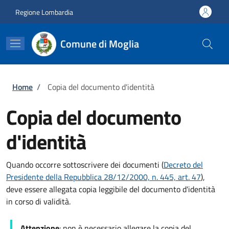
Salta al contenuto principale
Skip to footer content
Regione Lombardia
Comune di Moglia
Briciole di pane
Home
/
Copia del documento d'identità
Copia del documento
d'identità
Quando occorre sottoscrivere dei documenti (
Decreto del
Presidente della Repubblica 28/12/2000, n. 445, art. 47
),
deve essere allegata copia leggibile del documento d'identità
in corso di validità.
Attenzione
: non è necessario allegare la copia del