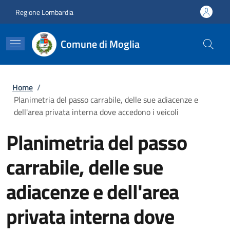
Salta al contenuto principale
Skip to footer content
Regione Lombardia
Comune di Moglia
Briciole di pane
Home
/
Planimetria del passo carrabile, delle sue adiacenze e
dell'area privata interna dove accedono i veicoli
Planimetria del passo
carrabile, delle sue
adiacenze e dell'area
privata interna dove