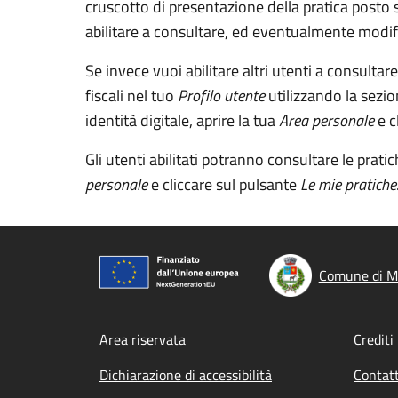
cruscotto di presentazione della pratica posto s
abilitare a consultare, ed eventualmente modifica
Se invece vuoi abilitare altri utenti a consultare
fiscali nel tuo
Profilo utente
utilizzando la sezi
identità digitale, aprire la tua
Area personale
e c
Gli utenti abilitati potranno consultare le prati
personale
e cliccare sul pulsante
Le mie pratiche
Comune di M
Footer menu
Area riservata
Crediti
Dichiarazione di accessibilità
Contatt