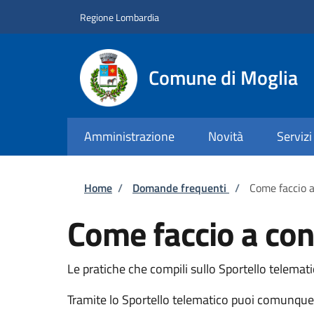
Salta al contenuto principale
Skip to footer content
Regione Lombardia
Comune di Moglia
Amministrazione
Novità
Servizi
Briciole di pane
Home
/
Domande frequenti
/
Come faccio a
Come faccio a cond
Le pratiche che compili sullo Sportello telemat
Tramite lo Sportello telematico puoi comunque c