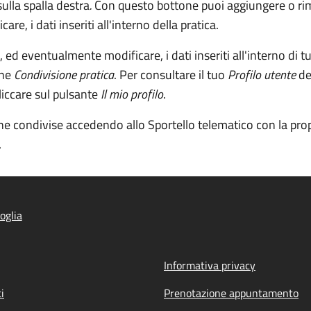
ulla spalla destra
.
Con questo bottone puoi aggiungere o rimuo
re, i dati inseriti all'interno della pratica.
, ed eventualmente modificare, i dati inseriti all'interno di tu
one
Condivisione pratica
. Per consultare il tuo
Profilo utente
de
liccare sul pulsante
Il mio profilo
.
che condivise accedendo allo Sportello telematico con la propr
.
oglia
Informativa privacy
i
Prenotazione appuntamento