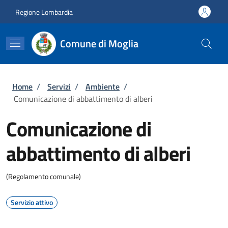
Salta al contenuto principale
Skip to footer content
Regione Lombardia
Comune di Moglia
Briciole di pane
Home
/
Servizi
/
Ambiente
/
Comunicazione di abbattimento di alberi
Comunicazione di
abbattimento di alberi
(Regolamento comunale)
Servizio attivo