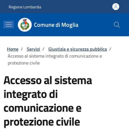
Salta al contenuto principale
Skip to footer content
Regione Lombardia
Comune di Moglia
Briciole di pane
Home
/
Servizi
/
Giustizia e sicurezza pubblica
/
Accesso al sistema integrato di comunicazione e
protezione civile
Accesso al sistema
integrato di
comunicazione e
protezione civile