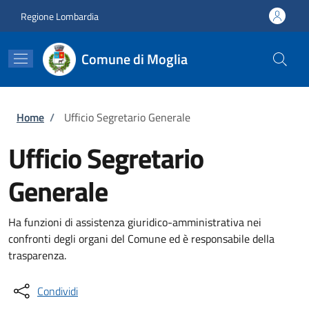
Salta al contenuto principale
Skip to footer content
Regione Lombardia
Comune di Moglia
Briciole di pane
Home
/
Ufficio Segretario Generale
Ufficio Segretario
Generale
Ha funzioni di assistenza giuridico-amministrativa nei
confronti degli organi del Comune ed è responsabile della
trasparenza.
Condividi