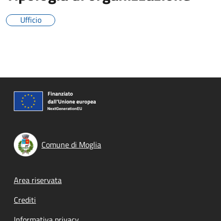
Ufficio
Comune di Moglia
Footer menu
Area riservata
Crediti
Informativa privacy