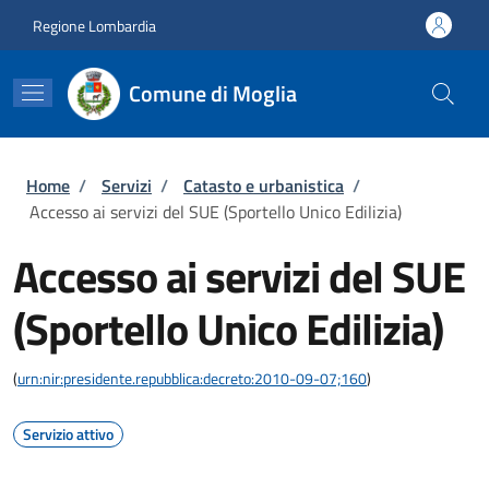
Salta al contenuto principale
Skip to footer content
Regione Lombardia
Comune di Moglia
Briciole di pane
Home
/
Servizi
/
Catasto e urbanistica
/
Accesso ai servizi del SUE (Sportello Unico Edilizia)
Accesso ai servizi del SUE
(Sportello Unico Edilizia)
(
urn:nir:presidente.repubblica:decreto:2010-09-07;160
)
Servizio attivo