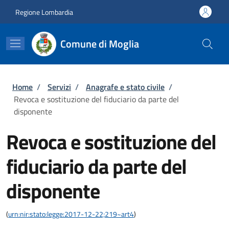
Salta al contenuto principale
Skip to footer content
Regione Lombardia
Comune di Moglia
Briciole di pane
Home
/
Servizi
/
Anagrafe e stato civile
/
Revoca e sostituzione del fiduciario da parte del
disponente
Revoca e sostituzione del
fiduciario da parte del
disponente
(
urn:nir:stato:legge:2017-12-22;219~art4
)