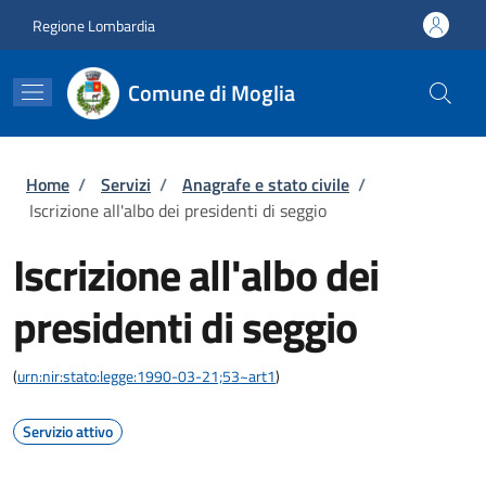
Salta al contenuto principale
Skip to footer content
Regione Lombardia
Comune di Moglia
Briciole di pane
Home
/
Servizi
/
Anagrafe e stato civile
/
Iscrizione all'albo dei presidenti di seggio
Iscrizione all'albo dei
presidenti di seggio
(
urn:nir:stato:legge:1990-03-21;53~art1
)
Servizio attivo