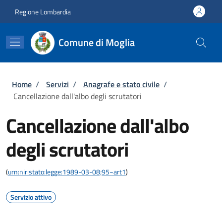
Salta al contenuto principale
Skip to footer content
Regione Lombardia
Comune di Moglia
Briciole di pane
Home
/
Servizi
/
Anagrafe e stato civile
/
Cancellazione dall'albo degli scrutatori
Cancellazione dall'albo
degli scrutatori
(
urn:nir:stato:legge:1989-03-08;95~art1
)
Servizio attivo