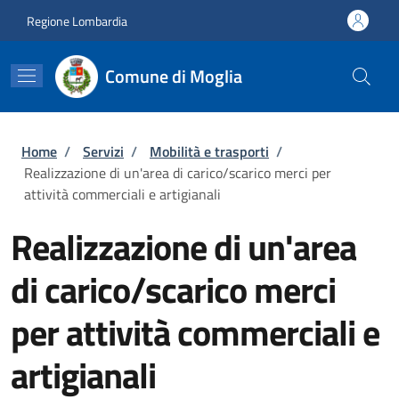
Salta al contenuto principale
Skip to footer content
Regione Lombardia
Comune di Moglia
Briciole di pane
Home
/
Servizi
/
Mobilità e trasporti
/
Realizzazione di un'area di carico/scarico merci per
attività commerciali e artigianali
Realizzazione di un'area
di carico/scarico merci
per attività commerciali e
artigianali