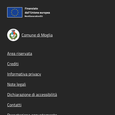
Comune di Moglia
Footer menu
Area riservata
Crediti
Informativa privacy
Note legali
Dichiarazione di accessibilità
Contatti
Prenotazione appuntamento