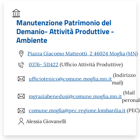
Manutenzione Patrimonio del
Demanio- Attività Produttive -
Ambiente
Piazza Giacomo Matteotti, 2 46024 Moglia (MN)
0376- 511422
(Ufficio Attività Produttive)
(Indirizzo
ufficiotenico@comune.moglia.mn.it
mail)
(Mail
mgraziabenedusi@comune.moglia.mn.it
peronal
comune.moglia@pec.regione.lombardia.it
(PEC)
Alessia
Giovanelli