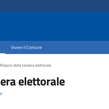
Vivere il Comune
Rilascio della tessera elettorale
sera elettorale
4
)