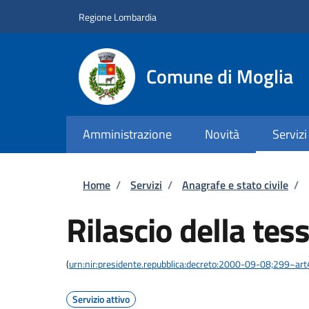
Salta al contenuto principale
Skip to footer content
Regione Lombardia
Comune di Moglia
Amministrazione
Novità
Servizi
Briciole di pane
Home
/
Servizi
/
Anagrafe e stato civile
/
Rilascio della tes
(
urn:nir:presidente.repubblica:decreto:2000-09-08;299~art
Servizio attivo