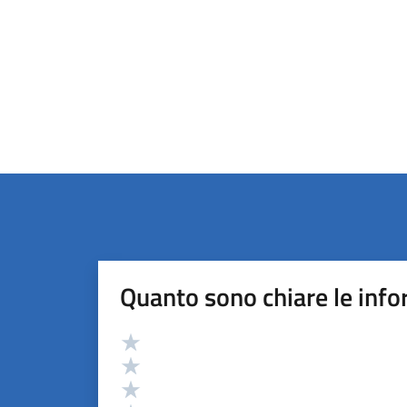
Quanto sono chiare le info
Valutazione
Valuta 5 stelle su 5
Valuta 4 stelle su 5
Valuta 3 stelle su 5