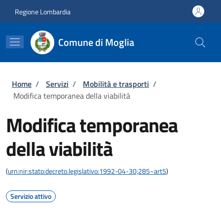
Salta al contenuto principale
Skip to footer content
Regione Lombardia
Comune di Moglia
Briciole di pane
Home
/
Servizi
/
Mobilità e trasporti
/
Modifica temporanea della viabilità
Modifica temporanea
della viabilità
(
urn:nir:stato:decreto.legislativo:1992-04-30;285~art5
)
Servizio attivo