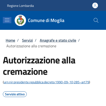
Salta al contenuto principale
Skip to footer content
Regione Lombardia
Comune di Moglia
Briciole di pane
Home
/
Servizi
/
Anagrafe e stato civile
/
Autorizzazione alla cremazione
Autorizzazione alla
cremazione
(
urn:nir:presidente.repubblica:decreto:1990-09-10;285~art79
)
Servizio attivo