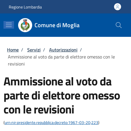
Salta al contenuto principale
Skip to footer content
Regione Lombardia
Comune di Moglia
Briciole di pane
Home
/
Servizi
/
Autorizzazioni
/
Ammissione al voto da parte di elettore omesso con le
revisioni
Ammissione al voto da
parte di elettore omesso
con le revisioni
(
urn:nir:presidente.repubblica:decreto:1967-03-20;223
)