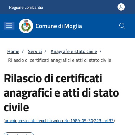
Salta al contenuto principale
Skip to footer content
Regione Lombardia
Comune di Moglia
Briciole di pane
Home
/
Servizi
/
Anagrafe e stato civile
/
Rilascio di certificati anagrafici e atti di stato civile
Rilascio di certificati
anagrafici e atti di stato
civile
(
urn:nir:presidente.repubblica:decreto:1989-05-30;223~art33
)