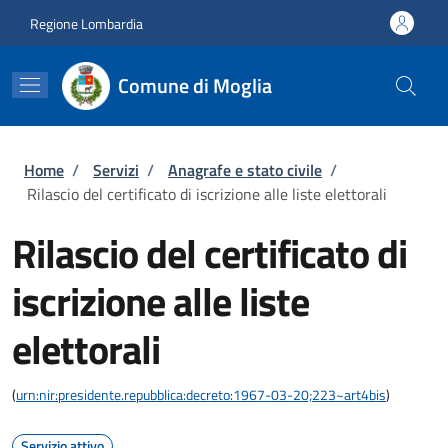
Salta al contenuto principale
Skip to footer content
Regione Lombardia
Comune di Moglia
Briciole di pane
Home
/
Servizi
/
Anagrafe e stato civile
/
Rilascio del certificato di iscrizione alle liste elettorali
Rilascio del certificato di
iscrizione alle liste
elettorali
(
urn:nir:presidente.repubblica:decreto:1967-03-20;223~art4bis
)
Servizio attivo