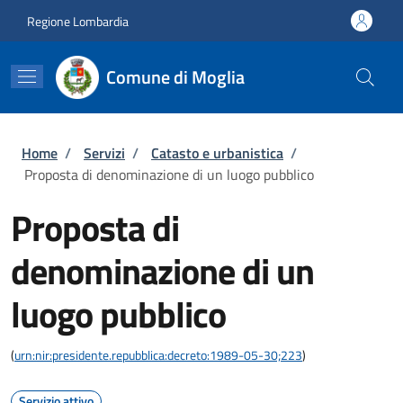
Salta al contenuto principale
Skip to footer content
Regione Lombardia
Comune di Moglia
Briciole di pane
Home
/
Servizi
/
Catasto e urbanistica
/
Proposta di denominazione di un luogo pubblico
Proposta di
denominazione di un
luogo pubblico
(
urn:nir:presidente.repubblica:decreto:1989-05-30;223
)
Servizio attivo