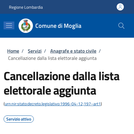
Salta al contenuto principale
Skip to footer content
Regione Lombardia
Comune di Moglia
Briciole di pane
Home
/
Servizi
/
Anagrafe e stato civile
/
Cancellazione dalla lista elettorale aggiunta
Cancellazione dalla lista
elettorale aggiunta
(
urn:nir:stato:decreto.legislativo:1996-04-12;197~art1
)
Servizio attivo