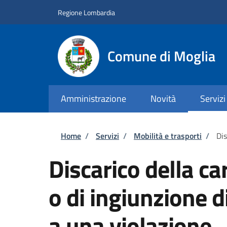
Salta al contenuto principale
Skip to footer content
Regione Lombardia
Comune di Moglia
Amministrazione
Novità
Servizi
Briciole di pane
Home
/
Servizi
/
Mobilità e trasporti
/
Dis
Discarico della c
o di ingiunzione 
a una violazione