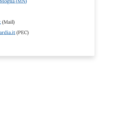
 Moglia (MN)
t
(Mail)
rdia.it
(PEC)