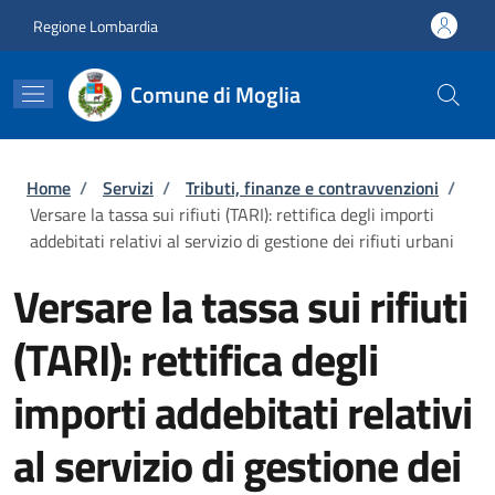
Salta al contenuto principale
Skip to footer content
Regione Lombardia
Comune di Moglia
Briciole di pane
Home
/
Servizi
/
Tributi, finanze e contravvenzioni
/
Versare la tassa sui rifiuti (TARI): rettifica degli importi
addebitati relativi al servizio di gestione dei rifiuti urbani
Versare la tassa sui rifiuti
(TARI): rettifica degli
importi addebitati relativi
al servizio di gestione dei