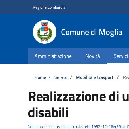
Salta al contenuto principale
Skip to footer content
Regione Lombardia
Comune di Moglia
Amministrazione
Novità
Servizi
Briciole di pane
Home
/
Servizi
/
Mobilità e trasporti
/
Rea
Realizzazione di u
disabili
(
urn:nir:presidente.repubblica:decreto:1992-12-16;495~ar