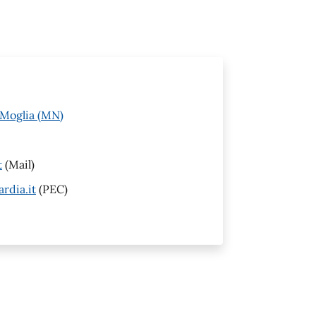
 Moglia (MN)
t
(Mail)
rdia.it
(PEC)