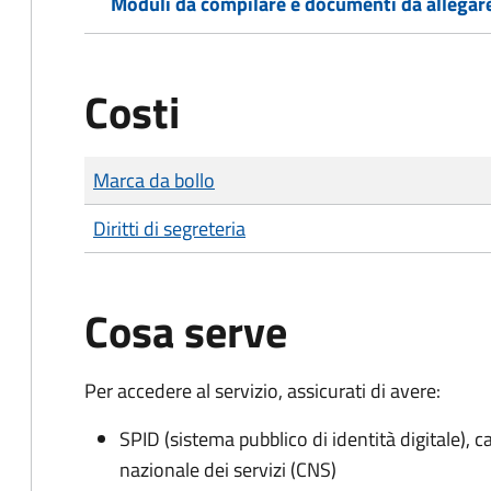
Moduli da compilare e documenti da allegar
Costi
Tipo di pagamento
Importo
Marca da bollo
Diritti di segreteria
Cosa serve
Per accedere al servizio, assicurati di avere:
SPID (sistema pubblico di identità digitale), ca
nazionale dei servizi (CNS)