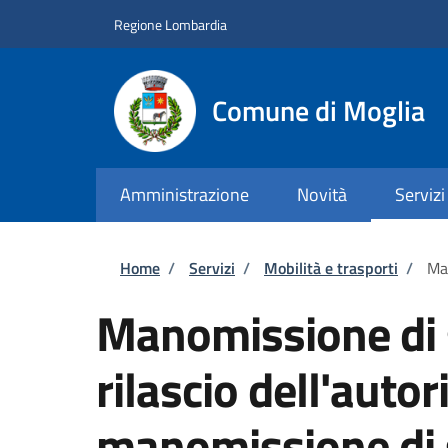
Salta al contenuto principale
Skip to footer content
Regione Lombardia
Comune di Moglia
Amministrazione
Novità
Servizi
Briciole di pane
Home
/
Servizi
/
Mobilità e trasporti
/
Man
Manomissione di 
rilascio dell'autor
manomissione di 