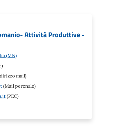
manio- Attività Produttive -
lia (MN)
e)
dirizzo mail)
t
(Mail peronale)
.it
(PEC)