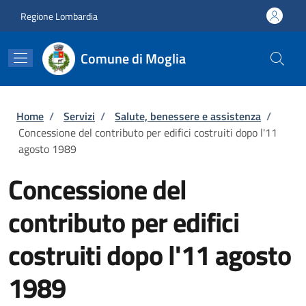
Salta al contenuto principale
Skip to footer content
Regione Lombardia
Comune di Moglia
Briciole di pane
Home
/
Servizi
/
Salute, benessere e assistenza
/
Concessione del contributo per edifici costruiti dopo l'11
agosto 1989
Concessione del
contributo per edifici
costruiti dopo l'11 agosto
1989