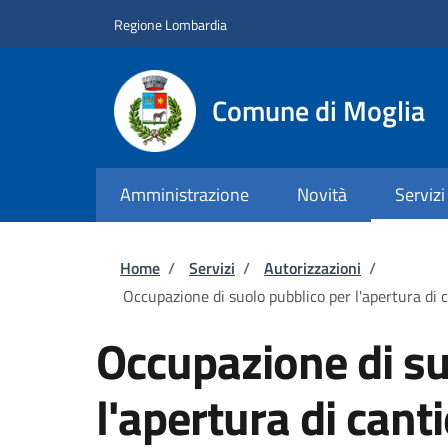
Salta al contenuto principale
Skip to footer content
Regione Lombardia
Comune di Moglia
Amministrazione
Novità
Servizi
Briciole di pane
Home
/
Servizi
/
Autorizzazioni
/
Occupazione di suolo pubblico per l'apertura di ca
Occupazione di su
l'apertura di cant