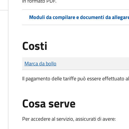
in formato PDF.
Moduli da compilare e documenti da allegar
Costi
Tipo di pagamento
Importo
Marca da bollo
Il pagamento delle tariffe può essere effettuato a
Cosa serve
Per accedere al servizio, assicurati di avere: